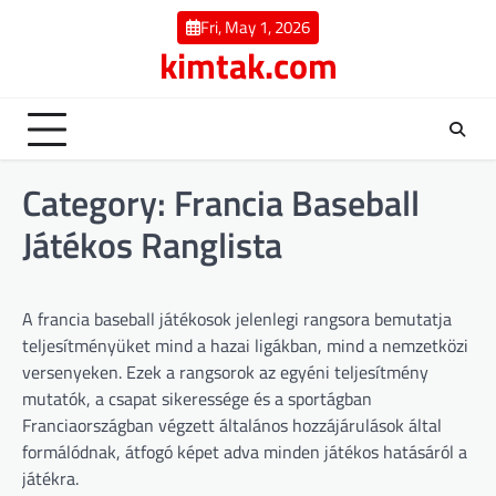
Skip
Fri, May 1, 2026
to
kimtak.com
content
Category:
Francia Baseball
Játékos Ranglista
A francia baseball játékosok jelenlegi rangsora bemutatja
teljesítményüket mind a hazai ligákban, mind a nemzetközi
versenyeken. Ezek a rangsorok az egyéni teljesítmény
mutatók, a csapat sikeressége és a sportágban
Franciaországban végzett általános hozzájárulások által
formálódnak, átfogó képet adva minden játékos hatásáról a
játékra.