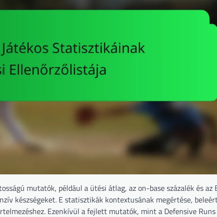
ntosságú mutatók, például a ütési átlag, az on-base százalék és az
enzív készségeket. E statisztikák kontextusának megértése, beleért
 értelmezéshez. Ezenkívül a fejlett mutatók, mint a Defensive Runs