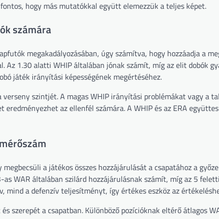
 fontos, hogy más mutatókkal együtt elemezzük a teljes képet.
obók számára
alapfutók megakadályozásában, úgy számítva, hogy hozzáadja a m
l. Az 1.30 alatti WHIP általában jónak számít, míg az elit dobók g
dobó játék irányítási képességének megértéséhez.
a verseny szintjét. A magas WHIP irányítási problémákat vagy a ta
ket eredményezhet az ellenfél számára. A WHIP és az ERA együtte
ó mérőszám
 megbecsüli a játékos összes hozzájárulását a csapatához a győz
3-as WAR általában szilárd hozzájárulásnak számít, míg az 5 felet
ív, mind a defenzív teljesítményt, így értékes eszköz az értékeléshe
t és szerepét a csapatban. Különböző pozícióknak eltérő átlagos W