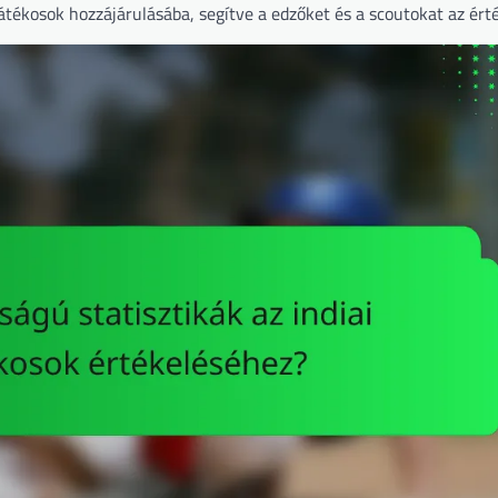
ékosok hozzájárulásába, segítve a edzőket és a scoutokat az ért