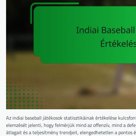
Az indiai baseball játékosok statisztikáinak értékelése kulcsfo
elemzését jelenti, hogy felmérjük mind az offenzív, mind a def
átlagait és a teljesítmény trendjeit, elengedhetetlen a pontos