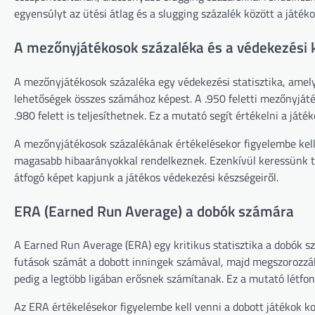
egyensúlyt az ütési átlag és a slugging százalék között a játék
A mezőnyjátékosok százaléka és a védekezési
A mezőnyjátékosok százaléka egy védekezési statisztika, amely
lehetőségek összes számához képest. A .950 feletti mezőnyjáté
.980 felett is teljesíthetnek. Ez a mutató segít értékelni a já
A mezőnyjátékosok százalékának értékelésekor figyelembe kell 
magasabb hibaarányokkal rendelkeznek. Ezenkívül keressünk tr
átfogó képet kapjunk a játékos védekezési készségeiről.
ERA (Earned Run Average) a dobók számára
A Earned Run Average (ERA) egy kritikus statisztika a dobók s
futások számát a dobott inningek számával, majd megszorozzák 
pedig a legtöbb ligában erősnek számítanak. Ez a mutató létf
Az ERA értékelésekor figyelembe kell venni a dobott játékok ko