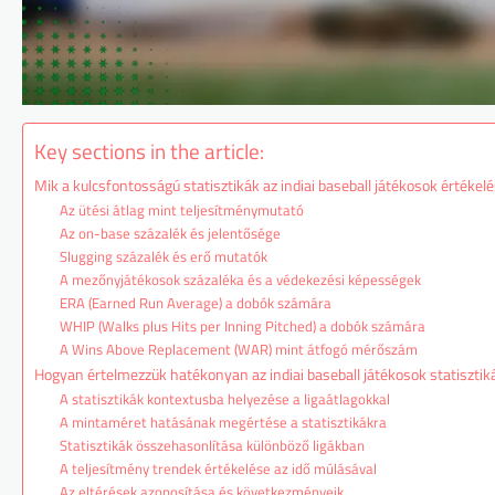
Key sections in the article:
Mik a kulcsfontosságú statisztikák az indiai baseball játékosok értékel
Az ütési átlag mint teljesítménymutató
Az on-base százalék és jelentősége
Slugging százalék és erő mutatók
A mezőnyjátékosok százaléka és a védekezési képességek
ERA (Earned Run Average) a dobók számára
WHIP (Walks plus Hits per Inning Pitched) a dobók számára
A Wins Above Replacement (WAR) mint átfogó mérőszám
Hogyan értelmezzük hatékonyan az indiai baseball játékosok statisztiká
A statisztikák kontextusba helyezése a ligaátlagokkal
A mintaméret hatásának megértése a statisztikákra
Statisztikák összehasonlítása különböző ligákban
A teljesítmény trendek értékelése az idő múlásával
Az eltérések azonosítása és következményeik