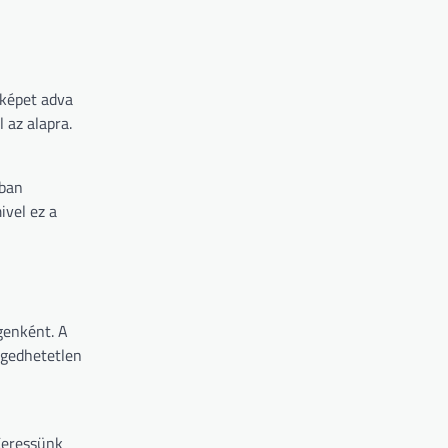
 képet adva
 az alapra.
ában
ivel ez a
égenként. A
engedhetetlen
Keressünk