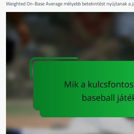
Weighted On-Base Average mélyebb betekintést nyújtanak a ját