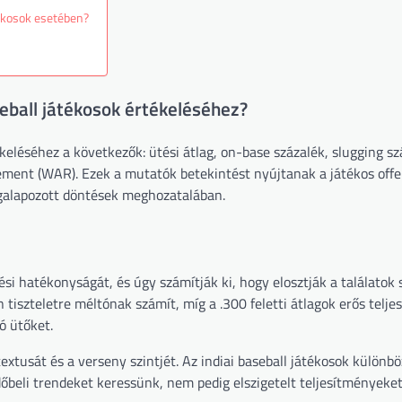
tékosok esetében?
seball játékosok értékeléséhez?
ékeléséhez a következők: ütési átlag, on-base százalék, slugging sz
ent (WAR). Ezek a mutatók betekintést nyújtanak a játékos offe
egalapozott döntések meghozatalában.
tési hatékonyságát, és úgy számítják ki, hogy elosztják a találatok
n tiszteletre méltónak számít, míg a .300 feletti átlagok erős telj
ó ütőket.
textusát és a verseny szintjét. Az indiai baseball játékosok különb
dőbeli trendeket keressünk, nem pedig elszigetelt teljesítményeke