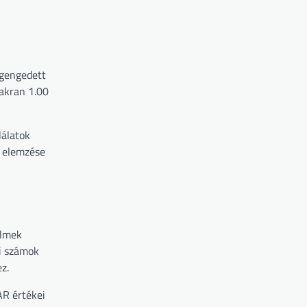
egengedett
yakran 1.00
lálatok
s elemzése
elmek
ti számok
z.
AR értékei