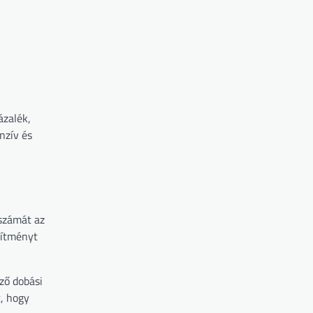
ázalék,
nzív és
 számát az
esítményt
öző dobási
t, hogy