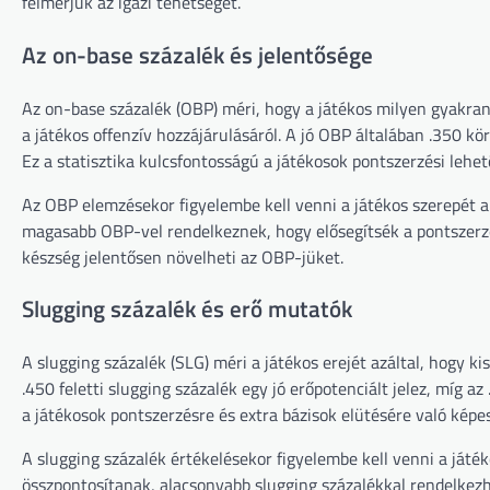
felmérjük az igazi tehetséget.
Az on-base százalék és jelentősége
Az on-base százalék (OBP) méri, hogy a játékos milyen gyakran j
a játékos offenzív hozzájárulásáról. A jó OBP általában .350 kö
Ez a statisztika kulcsfontosságú a játékosok pontszerzési lehe
Az OBP elemzésekor figyelembe kell venni a játékos szerepét a 
magasabb OBP-vel rendelkeznek, hogy elősegítsék a pontszerzés
készség jelentősen növelheti az OBP-jüket.
Slugging százalék és erő mutatók
A slugging százalék (SLG) méri a játékos erejét azáltal, hogy k
.450 feletti slugging százalék egy jó erőpotenciált jelez, míg az
a játékosok pontszerzésre és extra bázisok elütésére való ké
A slugging százalék értékelésekor figyelembe kell venni a játék
összpontosítanak, alacsonyabb slugging százalékkal rendelke