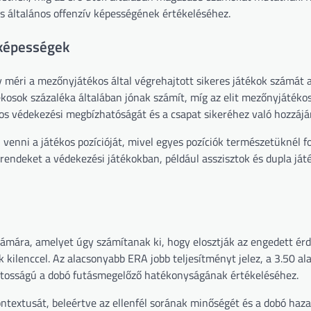
os általános offenzív képességének értékeléséhez.
 képességek
 méri a mezőnyjátékos által végrehajtott sikeres játékok számát 
kosok százaléka általában jónak számít, míg az elit mezőnyjátéko
tékos védekezési megbízhatóságát és a csapat sikeréhez való hozzájá
venni a játékos pozícióját, mivel egyes pozíciók természetüknél f
endeket a védekezési játékokban, például asszisztok és dupla ját
zámára, amelyet úgy számítanak ki, hogy elosztják az engedett ér
kilenccel. Az alacsonyabb ERA jobb teljesítményt jelez, a 3.50 al
ontosságú a dobó futásmegelőző hatékonyságának értékeléséhez.
ntextusát, beleértve az ellenfél sorának minőségét és a dobó hazai