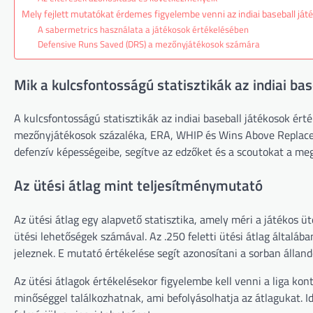
Mely fejlett mutatókat érdemes figyelembe venni az indiai baseball já
A sabermetrics használata a játékosok értékelésében
Defensive Runs Saved (DRS) a mezőnyjátékosok számára
Mik a kulcsfontosságú statisztikák az indiai ba
A kulcsfontosságú statisztikák az indiai baseball játékosok ért
mezőnyjátékosok százaléka, ERA, WHIP és Wins Above Replacem
defenzív képességeibe, segítve az edzőket és a scoutokat a m
Az ütési átlag mint teljesítménymutató
Az ütési átlag egy alapvető statisztika, amely méri a játékos ü
ütési lehetőségek számával. Az .250 feletti ütési átlag általába
jeleznek. E mutató értékelése segít azonosítani a sorban álland
Az ütési átlagok értékelésekor figyelembe kell venni a liga kon
minőséggel találkozhatnak, ami befolyásolhatja az átlagukat. I