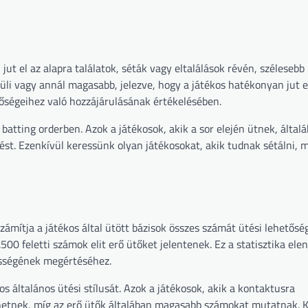
ut el az alapra találatok, séták vagy eltalálások révén, szélesebb
rüli vagy annál magasabb, jelezve, hogy a játékos hatékonyan jut el
tőségeihez való hozzájárulásának értékelésében.
batting orderben. Azok a játékosok, akik a sor elején ütnek, által
t. Ezenkívül keressünk olyan játékosokat, akik tudnak sétálni, m
iszámítja a játékos által ütött bázisok összes számát ütési lehetős
 .500 feletti számok elit erő ütőket jelentenek. Ez a statisztika el
pességének megértéséhez.
os általános ütési stílusát. Azok a játékosok, akik a kontaktusra
zhetnek, míg az erő ütők általában magasabb számokat mutatnak. 