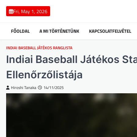
Skip
to
Fri, May 1, 2026
content
FŐOLDAL
A MI TÖRTÉNETÜNK
KAPCSOLATFELVÉTEL
INDIAI BASEBALL JÁTÉKOS RANGLISTA
Indiai Baseball Játékos Sta
Ellenőrzőlistája
Hiroshi Tanaka
14/11/2025