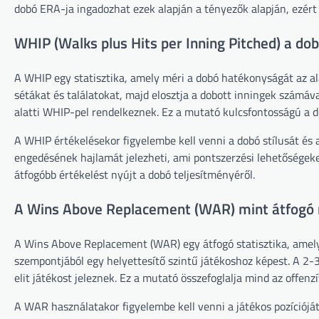
dobó ERA-ja ingadozhat ezek alapján a tényezők alapján, ezért
WHIP (Walks plus Hits per Inning Pitched) a d
A WHIP egy statisztika, amely méri a dobó hatékonyságát az 
sétákat és találatokat, majd elosztja a dobott inningek számáva
alatti WHIP-pel rendelkeznek. Ez a mutató kulcsfontosságú a 
A WHIP értékelésekor figyelembe kell venni a dobó stílusát és 
engedésének hajlamát jelezheti, ami pontszerzési lehetősége
átfogóbb értékelést nyújt a dobó teljesítményéről.
A Wins Above Replacement (WAR) mint átfog
A Wins Above Replacement (WAR) egy átfogó statisztika, amely
szempontjából egy helyettesítő szintű játékoshoz képest. A 2-
elit játékost jeleznek. Ez a mutató összefoglalja mind az offenz
A WAR használatakor figyelembe kell venni a játékos pozíciójá