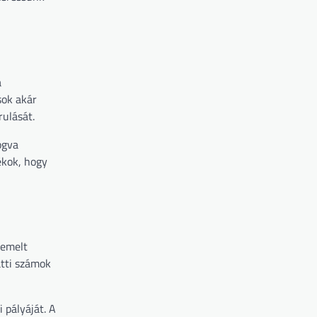
a
sok akár
rulását.
ogva
ékok, hogy
demelt
atti számok
 pályáját. A