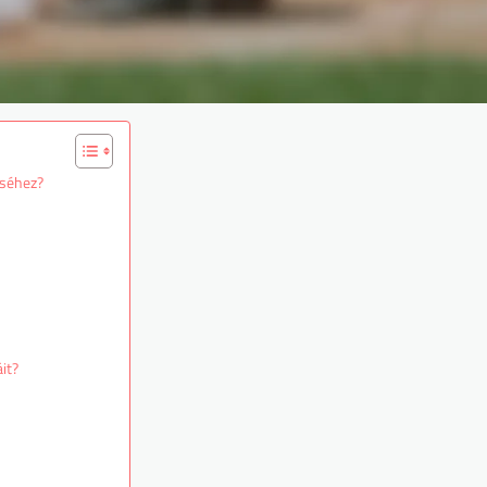
éséhez?
it?