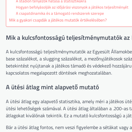
A stadion tényezők hatása a statisztikákra
Hogyan befolyásolják az időjárási viszonyok a játékos teljesítményét
A csapatdinamika és a támogató rendszerek szerepe
Mik a gyakori csapdák a játékos mutatók értékelésében?
Mik a kulcsfontosságú teljesítménymutatók az 
A kulcsfontosságú teljesítménymutatók az Egyesült Államokbeli
base százalékot, a slugging százalékot, a mezőnyjátékosok sz
betekintést nyújtanak a játékos támadó és védekező hozzájárulá
kapcsolatos megalapozott döntések meghozatalában.
A ütési átlag mint alapvető mutató
A ütési átlag egy alapvető statisztika, amely méri a játékos üt
ütési lehetőségek számával. A ütési átlag általában a .200-as t
átlagokat kiválónak tekintik. Ez a mutató kulcsfontosságú a já
Bár a ütési átlag fontos, nem veszi figyelembe a sétákat vagy 