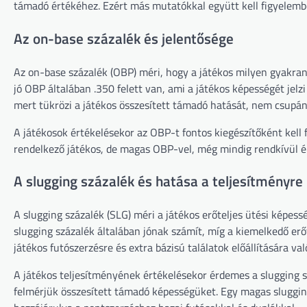
támadó értékéhez. Ezért más mutatókkal együtt kell figyelembe
Az on-base százalék és jelentősége
Az on-base százalék (OBP) méri, hogy a játékos milyen gyakran é
jó OBP általában .350 felett van, ami a játékos képességét jelz
mert tükrözi a játékos összesített támadó hatását, nem csupán
A játékosok értékelésekor az OBP-t fontos kiegészítőként kell f
rendelkező játékos, de magas OBP-vel, még mindig rendkívül ér
A slugging százalék és hatása a teljesítményre
A slugging százalék (SLG) méri a játékos erőteljes ütési képessé
slugging százalék általában jónak számít, míg a kiemelkedő erőt
játékos futószerzésre és extra bázisú találatok előállítására v
A játékos teljesítményének értékelésekor érdemes a slugging s
felmérjük összesített támadó képességüket. Egy magas slugging