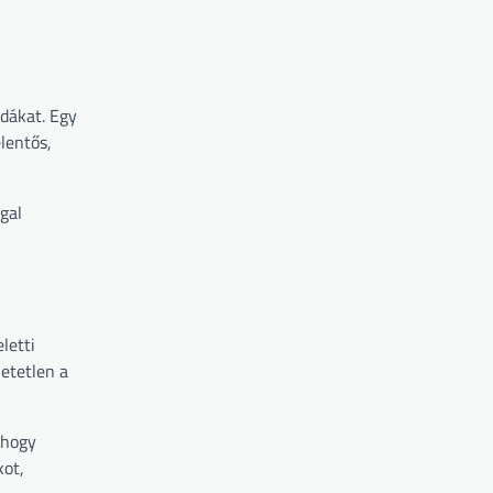
bdákat. Egy
lentős,
gal
letti
hetetlen a
 hogy
kot,