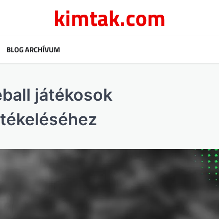
kimtak.com
BLOG ARCHÍVUM
ball játékosok
rtékeléséhez