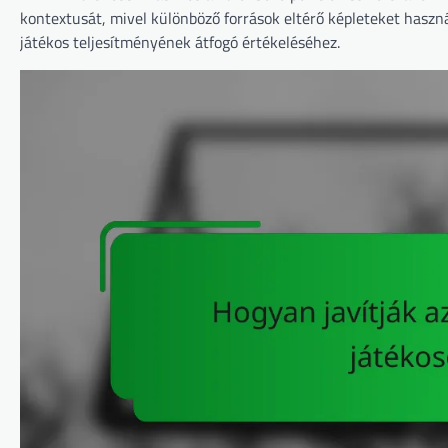
kontextusát, mivel különböző források eltérő képleteket has
játékos teljesítményének átfogó értékeléséhez.