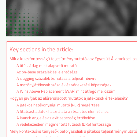
Key sections in the article:
Mik a kulcsfontosságú teljesítménymutatók az Egyesült Államokbeli ba
A ütési átlag mint alapvető mutató
Az on-base százalék és jelentősége
A slugging százalék és hatása a teljesítményre
A mezőnyjátékosok százalék és védekezési képességek
A Wins Above Replacement (WAR) mint átfogó mérőszám
Hogyan javítják az előrehaladott mutatók a játékosok értékelését?
A játékos hatékonysági mutató (PER) megértése
A Statcast adatok használata a részletes elemzéshez
A launch angle és az exit sebesség értékelése
A védekezésben megmentett futások (DRS) fontossága
Mely kontextuális tényezők befolyásolják a játékos teljesítménymutató