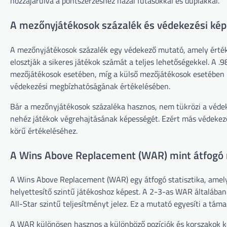
hozzájárulva a pontszerzéshez hazai futásokkal és duplákkal.
A mezőnyjátékosok százalék és védekezési ké
A mezőnyjátékosok százalék egy védekező mutató, amely értékel
elosztják a sikeres játékok számát a teljes lehetőségekkel. A .
mezőjátékosok esetében, míg a külső mezőjátékosok esetében k
védekezési megbízhatóságának értékelésében.
Bár a mezőnyjátékosok százaléka hasznos, nem tükrözi a védek
nehéz játékok végrehajtásának képességét. Ezért más védekező
körű értékeléséhez.
A Wins Above Replacement (WAR) mint átfog
A Wins Above Replacement (WAR) egy átfogó statisztika, amely 
helyettesítő szintű játékoshoz képest. A 2-3-as WAR általában
All-Star szintű teljesítményt jelez. Ez a mutató egyesíti a tá
A WAR különösen hasznos a különböző pozíciók és korszakok k