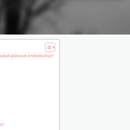
seball játékosok értékeléséhez?
it?