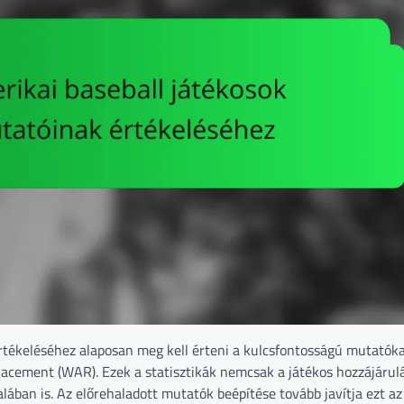
rtékeléséhez alaposan meg kell érteni a kulcsfontosságú mutatóka
placement (WAR). Ezek a statisztikák nemcsak a játékos hozzájárul
ában is. Az előrehaladott mutatók beépítése tovább javítja ezt az