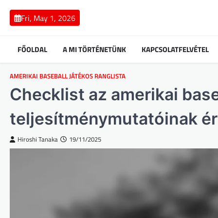
Skip
to
Fri, May 1, 2026
content
FŐOLDAL
A MI TÖRTÉNETÜNK
KAPCSOLATFELVÉTEL
AMERIKAI BASEBALL JÁTÉKOS RANGLISTA
Checklist az amerikai base
teljesítménymutatóinak é
Hiroshi Tanaka
19/11/2025