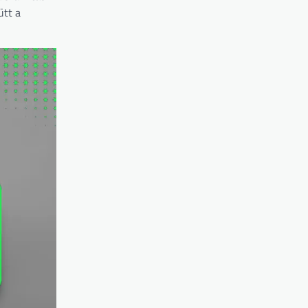
ütt a