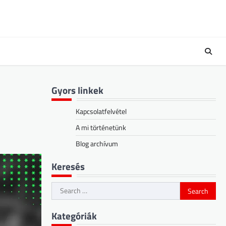
Gyors linkek
Kapcsolatfelvétel
A mi történetünk
Blog archívum
Keresés
Search
for:
Kategóriák