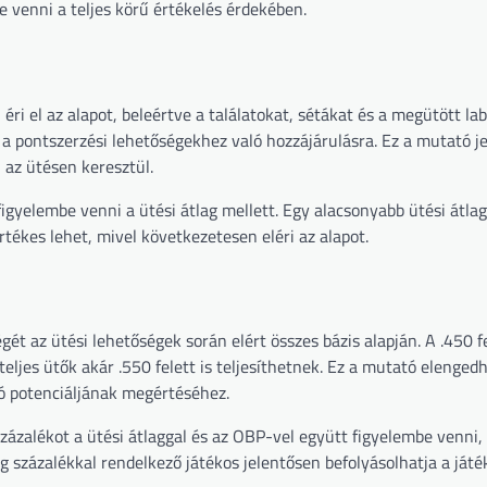
 venni a teljes körű értékelés érdekében.
ri el az alapot, beleértve a találatokat, sétákat és a megütött la
i a pontszerzési lehetőségekhez való hozzájárulásra. Ez a mutató je
 az ütésen keresztül.
igyelembe venni a ütési átlag mellett. Egy alacsonyabb ütési átlag
tékes lehet, mivel következetesen eléri az alapot.
gét az ütési lehetőségek során elért összes bázis alapján. A .450 fe
eljes ütők akár .550 felett is teljesíthetnek. Ez a mutató elenged
aló potenciáljának megértéséhez.
zázalékot a ütési átlaggal és az OBP-vel együtt figyelembe venni,
 százalékkal rendelkező játékos jelentősen befolyásolhatja a játé