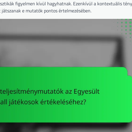
sztikák figyelmen kívül hagyhatnak. Ezenkívül a kontextuális tén
et játszanak e mutatók pontos értelmezésében.