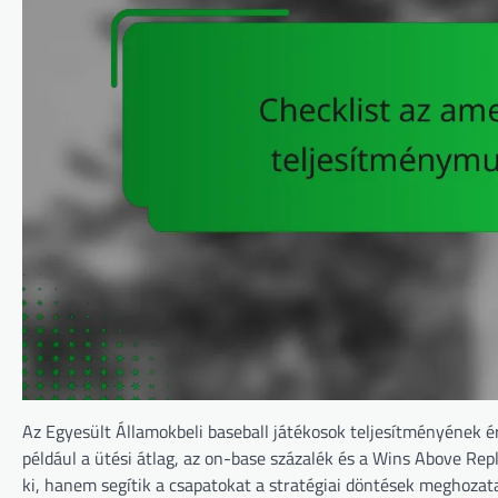
Az Egyesült Államokbeli baseball játékosok teljesítményének é
például a ütési átlag, az on-base százalék és a Wins Above Re
ki, hanem segítik a csapatokat a stratégiai döntések meghozatal