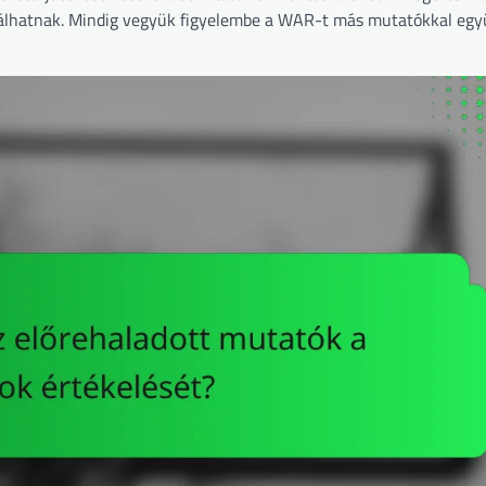
ználhatnak. Mindig vegyük figyelembe a WAR-t más mutatókkal egy