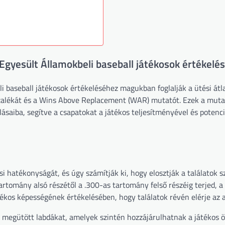
Egyesült Államokbeli baseball játékosok értékelé
 baseball játékosok értékeléséhez magukban foglalják a ütési átla
ázalékát és a Wins Above Replacement (WAR) mutatót. Ezek a mut
saiba, segítve a csapatokat a játékos teljesítményével és potenci
ési hatékonyságát, és úgy számítják ki, hogy elosztják a találatok 
artomány alsó részétől a .300-as tartomány felső részéig terjed, a 
tékos képességének értékelésében, hogy találatok révén elérje az a
a megütött labdákat, amelyek szintén hozzájárulhatnak a játékos ö