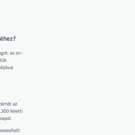
séhez?
got, az on-
atók
áljával
számát az
.300 feletti
lapot.
sszesített