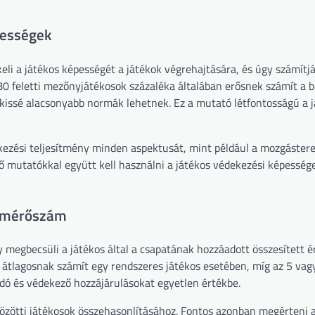
pességek
i a játékos képességét a játékok végrehajtására, és úgy számítjá
980 feletti mezőnyjátékosok százaléka általában erősnek számít a b
issé alacsonyabb normák lehetnek. Ez a mutató létfontosságú a 
ezési teljesítmény minden aspektusát, mint például a mozgástere
 mutatókkal együtt kell használni a játékos védekezési képessége
ó mérőszám
megbecsüli a játékos által a csapatának hozzáadott összesített é
 átlagosnak számít egy rendszeres játékos esetében, míg az 5 vag
madó és védekező hozzájárulásokat egyetlen értékbe.
özötti játékosok összehasonlításához. Fontos azonban megérteni 