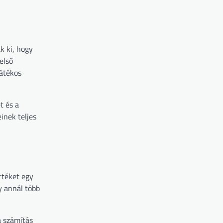
k ki, hogy
első
játékos
t és a
inek teljes
rtéket egy
y annál több
a számítás