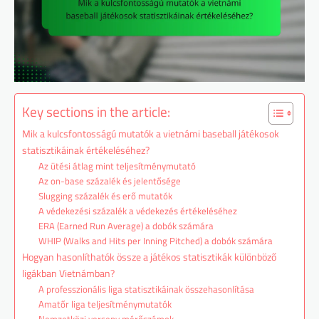
Key sections in the article:
Mik a kulcsfontosságú mutatók a vietnámi baseball játékosok
statisztikáinak értékeléséhez?
Az ütési átlag mint teljesítménymutató
Az on-base százalék és jelentősége
Slugging százalék és erő mutatók
A védekezési százalék a védekezés értékeléséhez
ERA (Earned Run Average) a dobók számára
WHIP (Walks and Hits per Inning Pitched) a dobók számára
Hogyan hasonlíthatók össze a játékos statisztikák különböző
ligákban Vietnámban?
A professzionális liga statisztikáinak összehasonlítása
Amatőr liga teljesítménymutatók
Nemzetközi verseny mérőszámok