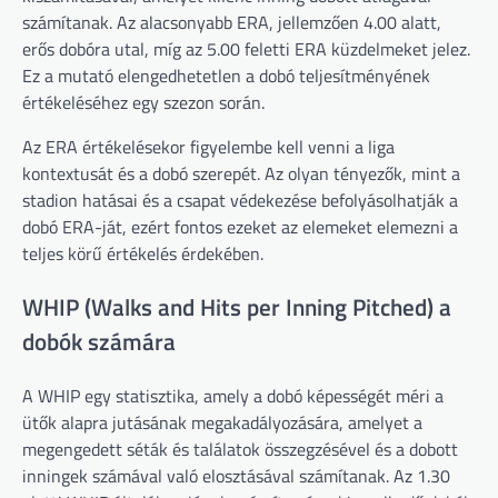
számítanak. Az alacsonyabb ERA, jellemzően 4.00 alatt,
erős dobóra utal, míg az 5.00 feletti ERA küzdelmeket jelez.
Ez a mutató elengedhetetlen a dobó teljesítményének
értékeléséhez egy szezon során.
Az ERA értékelésekor figyelembe kell venni a liga
kontextusát és a dobó szerepét. Az olyan tényezők, mint a
stadion hatásai és a csapat védekezése befolyásolhatják a
dobó ERA-ját, ezért fontos ezeket az elemeket elemezni a
teljes körű értékelés érdekében.
WHIP (Walks and Hits per Inning Pitched) a
dobók számára
A WHIP egy statisztika, amely a dobó képességét méri a
ütők alapra jutásának megakadályozására, amelyet a
megengedett séták és találatok összegzésével és a dobott
inningek számával való elosztásával számítanak. Az 1.30