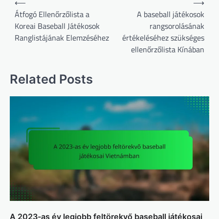
⟵
⟶
navigation
Átfogó Ellenőrzőlista a
A baseball játékosok
Koreai Baseball Játékosok
rangsorolásának
Ranglistájának Elemzéséhez
értékeléséhez szükséges
ellenőrzőlista Kínában
Related Posts
A 2023-as év legjobb feltörekvő baseball játékosai