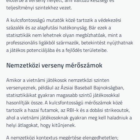
teljesítményi szintekhez vezet.
A kulcsfontosságú mutatók közé tartozik a védekezési
százalék és az alapfutási hatékonyság. Bár ezek a
statisztikák nem lehetnek olyan megbízhatóak, mint a
professzionális ligákból származók, betekintést nyújthatnak
a játékos potenciáljába és a fejlődés területeibe.
Nemzetközi verseny mérőszámok
Amikor a vietnámi játékosok nemzetközi szinten
versenyeznek, például az Ázsiai Baseball Bajnokságban,
statisztikáikat gyakran magasabb szintű játékosokkal
hasonlítják össze. A kulcsfontosságú mérőszámok közé
tartozik a hazai futamok, az RBI-k és a dobási strikeoutok,
ahol a vietnámi játékosoknak gyakran meg kell haladniuk a
helyi átlagokat, hogy kitűnjenek.
A nemzetközi kontextus megértése elengedhetetlen;