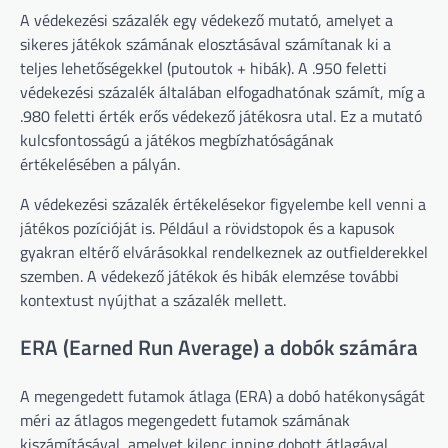
A védekezési százalék egy védekező mutató, amelyet a
sikeres játékok számának elosztásával számítanak ki a
teljes lehetőségekkel (putoutok + hibák). A .950 feletti
védekezési százalék általában elfogadhatónak számít, míg a
.980 feletti érték erős védekező játékosra utal. Ez a mutató
kulcsfontosságú a játékos megbízhatóságának
értékelésében a pályán.
A védekezési százalék értékelésekor figyelembe kell venni a
játékos pozícióját is. Például a rövidstopok és a kapusok
gyakran eltérő elvárásokkal rendelkeznek az outfielderekkel
szemben. A védekező játékok és hibák elemzése további
kontextust nyújthat a százalék mellett.
ERA (Earned Run Average) a dobók számára
A megengedett futamok átlaga (ERA) a dobó hatékonyságát
méri az átlagos megengedett futamok számának
kiszámításával, amelyet kilenc inning dobott átlagával