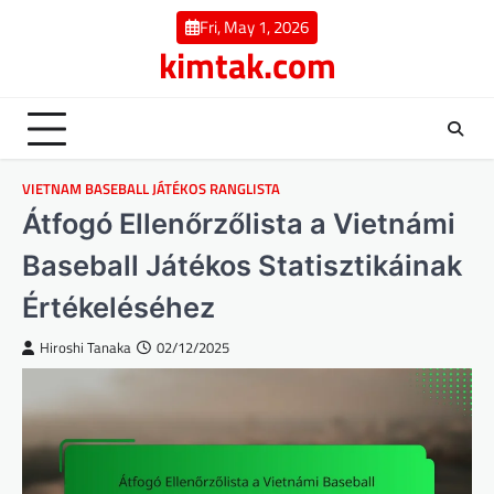
Skip
Fri, May 1, 2026
to
kimtak.com
content
VIETNAM BASEBALL JÁTÉKOS RANGLISTA
Átfogó Ellenőrzőlista a Vietnámi
Baseball Játékos Statisztikáinak
Értékeléséhez
Hiroshi Tanaka
02/12/2025