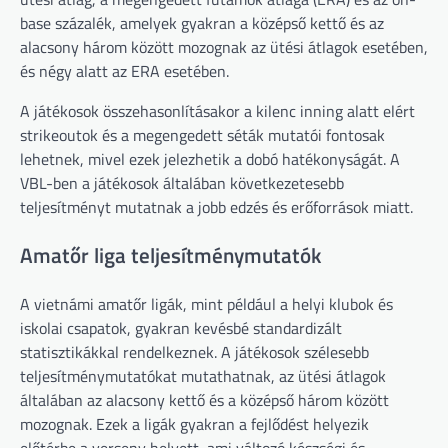
base százalék, amelyek gyakran a középső kettő és az
alacsony három között mozognak az ütési átlagok esetében,
és négy alatt az ERA esetében.
A játékosok összehasonlításakor a kilenc inning alatt elért
strikeoutok és a megengedett séták mutatói fontosak
lehetnek, mivel ezek jelezhetik a dobó hatékonyságát. A
VBL-ben a játékosok általában következetesebb
teljesítményt mutatnak a jobb edzés és erőforrások miatt.
Amatőr liga teljesítménymutatók
A vietnámi amatőr ligák, mint például a helyi klubok és
iskolai csapatok, gyakran kevésbé standardizált
statisztikákkal rendelkeznek. A játékosok szélesebb
teljesítménymutatókat mutathatnak, az ütési átlagok
általában az alacsony kettő és a középső három között
mozognak. Ezek a ligák gyakran a fejlődést helyezik
előtérbe a verseny helyett, ami változó készségi és