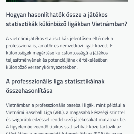
Hogyan hasonlíthatók össze a játékos
statisztikák különböző ligákban Vietnámban?
A vietnámi játékos statisztikák jelentősen eltérnek a
professzionális, amatőr és nemzetközi ligák között. E
különbségek megértése kulcsfontosságú a játékos
teljesítményének és potenciáljának értékelésében
különböző versenykörnyezetekben.
A professzionális liga statisztikáinak
összehasonlítása
Vietnámban a professzionális baseball ligák, mint például a
Vietnámi Baseball Liga (VBL), a magasabb készségi szinttel
és szigorúbb edzéssel rendelkező játékosokat mutatnak be.
A figyelembe veendő tipikus statisztikák közé tartozik az
ütési átlag, a megengedett futamok átlaga (ERA) és az on-