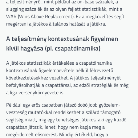
a teljesítményről, mint például az on-base százalék, a
slugging százalék és az olyan fejlett statisztikák, mint a
WAR (Wins Above Replacement). Ez a megközelítés segít
megérteni a játékos általános hatását a játékra.
A teljesítmény kontextusának figyelmen
kívül hagyása (pl. csapatdinamika)
A játékos statisztikák értékelése a csapatdinamika
kontextusának figyelembevétele nélkül félrevezető
következtetésekhez vezethet. A játékos teljesítményét
befolyásolhatják a csapattársai, az edzői stratégiák és még
a liga versenykörnyezete is.
Például egy erős csapatban játszó dobó jobb győzelem-
veszteség mutatókkal rendelkezhet a szilárd támogató
segítség miatt, míg egy tehetséges játékos, aki egy küzdő
csapatban játszik, lehet, hogy nem kapja meg a
megérdemelt elismerést. Mindig értékeld, hogy a