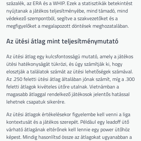
százalék, az ERA és a WHIP. Ezek a statisztikák betekintést
nyújtanak a játékos teljesítményébe, mind támadó, mind
védekező szempontból, segítve a szakvezetőket és a
megfigyelőket a megalapozott döntések meghozatalában.
Az ütési átlag mint teljesítménymutató
Az ütési átlag egy kulcsfontosságú mutató, amely a játékos
ütési hatékonyságát tükrözi, és úgy számítják ki, hogy
elosztják a találatok számát az ütési lehetőségek számával.
Az .250 feletti ütési átlag általában jónak számít, míg a .300
feletti átlagok kivételes ütőre utalnak. Vietnámban a
magasabb átlaggal rendelkező játékosok jelentős hatással
lehetnek csapatuk sikerére.
Az ütési átlagok értékelésekor figyelembe kell venni a liga
kontextusát és a játékos szerepét. Például egy leadoff ütő
várható átlagának eltérőnek kell lennie egy power ütőhöz
képest. Mindig hasonlítsd össze az átlagokat ugyanabban a