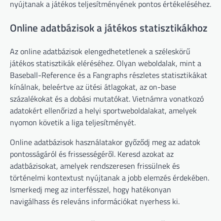
nyújtanak a játékos teljesítményének pontos értékeléséhez.
Online adatbázisok a játékos statisztikákhoz
Az online adatbázisok elengedhetetlenek a széleskörű
játékos statisztikák eléréséhez. Olyan weboldalak, mint a
Baseball-Reference és a Fangraphs részletes statisztikákat
kínálnak, beleértve az ütési átlagokat, az on-base
százalékokat és a dobási mutatókat. Vietnámra vonatkozó
adatokért ellenőrizd a helyi sportweboldalakat, amelyek
nyomon követik a liga teljesítményét.
Online adatbázisok használatakor győződj meg az adatok
pontosságáról és frissességéről. Keresd azokat az
adatbázisokat, amelyek rendszeresen frissülnek és
történelmi kontextust nyújtanak a jobb elemzés érdekében.
Ismerkedj meg az interfésszel, hogy hatékonyan
navigálhass és releváns információkat nyerhess ki.