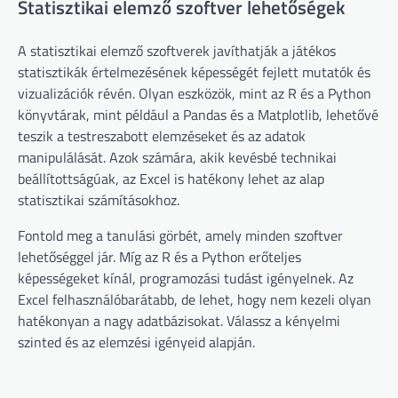
Statisztikai elemző szoftver lehetőségek
A statisztikai elemző szoftverek javíthatják a játékos
statisztikák értelmezésének képességét fejlett mutatók és
vizualizációk révén. Olyan eszközök, mint az R és a Python
könyvtárak, mint például a Pandas és a Matplotlib, lehetővé
teszik a testreszabott elemzéseket és az adatok
manipulálását. Azok számára, akik kevésbé technikai
beállítottságúak, az Excel is hatékony lehet az alap
statisztikai számításokhoz.
Fontold meg a tanulási görbét, amely minden szoftver
lehetőséggel jár. Míg az R és a Python erőteljes
képességeket kínál, programozási tudást igényelnek. Az
Excel felhasználóbarátabb, de lehet, hogy nem kezeli olyan
hatékonyan a nagy adatbázisokat. Válassz a kényelmi
szinted és az elemzési igényeid alapján.
Post