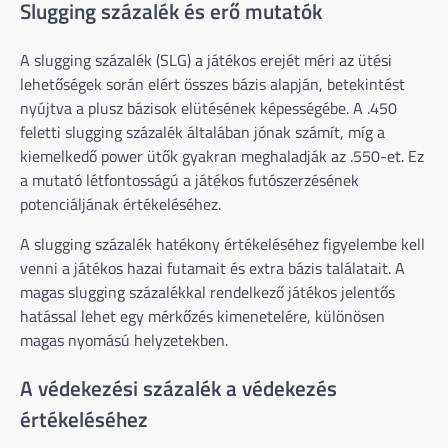
Slugging százalék és erő mutatók
A slugging százalék (SLG) a játékos erejét méri az ütési
lehetőségek során elért összes bázis alapján, betekintést
nyújtva a plusz bázisok elütésének képességébe. A .450
feletti slugging százalék általában jónak számít, míg a
kiemelkedő power ütők gyakran meghaladják az .550-et. Ez
a mutató létfontosságú a játékos futószerzésének
potenciáljának értékeléséhez.
A slugging százalék hatékony értékeléséhez figyelembe kell
venni a játékos hazai futamait és extra bázis találatait. A
magas slugging százalékkal rendelkező játékos jelentős
hatással lehet egy mérkőzés kimenetelére, különösen
magas nyomású helyzetekben.
A védekezési százalék a védekezés
értékeléséhez