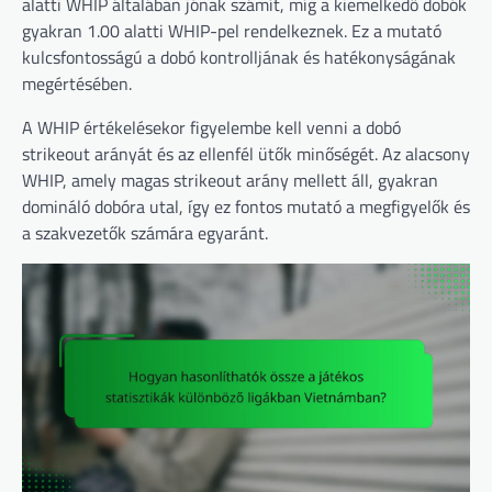
alatti WHIP általában jónak számít, míg a kiemelkedő dobók
gyakran 1.00 alatti WHIP-pel rendelkeznek. Ez a mutató
kulcsfontosságú a dobó kontrolljának és hatékonyságának
megértésében.
A WHIP értékelésekor figyelembe kell venni a dobó
strikeout arányát és az ellenfél ütők minőségét. Az alacsony
WHIP, amely magas strikeout arány mellett áll, gyakran
domináló dobóra utal, így ez fontos mutató a megfigyelők és
a szakvezetők számára egyaránt.